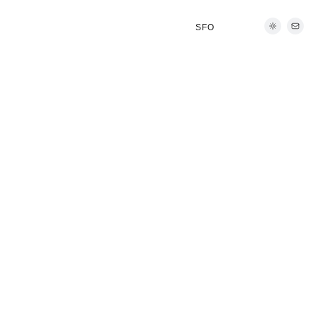
SFO
NYC
LON
PAR
DXB
TYO
SFO
NYC
LON
PAR
DXB
TYO
Deliverables
Web application, Reports