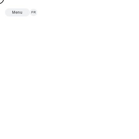
Menu
FR
Project Type
Web application